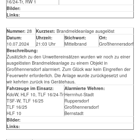
16/24-Tr, RW 1
Bilder:
Links:
Nummer:
28
Kurztext:
Brandmeldeanlage ausgelöst
Datum:
Uhrzeit:
Stichwort:
Ort:
10.07.2024
21:03 Uhr
Mittelbrand
Großhennersdorf
Beschreibung:
Zusätzlich zu den Unwettereinsätzen wurden wir noch zu einer
ausgelösten Brandmeldeanlage zu einem Objekt in
Großhennersdorf alarmiert. Zum Glück war kein Eingreifen der
Feuerwehr erforderlich. Die Anlage wurde zurückgesetzt und
wir kehrten zurück ins Gerätehaus.
Fahrzeuge im Einsatz:
Alarmierte Wehren:
KdoW, HLF 10, TLF 16/24-Tr
Herrnhut-Stadt
TSF-W, TLF 16/25
Ruppersdorf
TLF 16/25
Großhennersdorf
HLF 10
Bernstadt
Bilder:
Links: