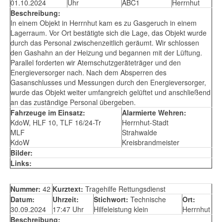
01.10.2024
Uhr
ABC1
Herrnhut
Beschreibung:
In einem Objekt in Herrnhut kam es zu Gasgeruch in einem
Lagerraum. Vor Ort bestätigte sich die Lage, das Objekt wurde
durch das Personal zwischenzeitlich geräumt. Wir schlossen
den Gashahn an der Heizung und begannen mit der Lüftung.
Parallel forderten wir Atemschutzgeräteträger und den
Energieversorger nach. Nach dem Absperren des
Gasanschlusses und Messungen durch den Energieversorger,
wurde das Objekt weiter umfangreich gelüftet und anschließend
an das zuständige Personal übergeben.
Fahrzeuge im Einsatz:
Alarmierte Wehren:
KdoW, HLF 10, TLF 16/24-Tr
Herrnhut-Stadt
MLF
Strahwalde
KdoW
Kreisbrandmeister
Bilder:
Links:
Nummer:
42
Kurztext:
Tragehilfe Rettungsdienst
Datum:
Uhrzeit:
Stichwort:
Technische
Ort:
30.09.2024
17:47 Uhr
Hilfeleistung klein
Herrnhut
Beschreibung: