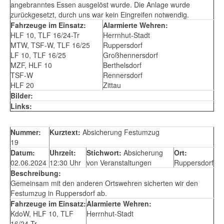
angebranntes Essen ausgelöst wurde. Die Anlage wurde
zurückgesetzt, durch uns war kein Eingreifen notwendig.
Fahrzeuge im Einsatz:
Alarmierte Wehren:
HLF 10, TLF 16/24-Tr
Herrnhut-Stadt
MTW, TSF-W, TLF 16/25
Ruppersdorf
LF 10, TLF 16/25
Großhennersdorf
MZF, HLF 10
Berthelsdorf
TSF-W
Rennersdorf
HLF 20
Zittau
Bilder:
Links:
Nummer:
Kurztext:
Absicherung Festumzug
19
Datum:
Uhrzeit:
Stichwort:
Absicherung
Ort:
02.06.2024
12:30 Uhr
von Veranstaltungen
Ruppersdorf
Beschreibung:
Gemeinsam mit den anderen Ortswehren sicherten wir den
Festumzug in Ruppersdorf ab.
Fahrzeuge im Einsatz:
Alarmierte Wehren:
KdoW, HLF 10, TLF
Herrnhut-Stadt
16/24-Tr