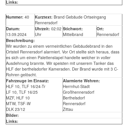
Links:
Nummer:
40
Kurztext:
Brand Gebäude Ortseingang
Rennersdorf
Datum:
Uhrzeit:
02:02
Stichwort:
Ort:
13.09.2024
Uhr
Mittelbrand
Rennersdorf
Beschreibung:
Wir wurden zu einem vermeintlichen Gebäudebrand in den
Ortsteil Rennersdorf alarmiert. Vor Ort stellte sich heraus, dass
es sich um einen Palettenstapel handelte welcher in voller
Ausdehnung brannte. Wir speisten mit unserem Tanker das
HLF der berthelsdorfer Kameraden. Der Brand wurde mit 3 C-
Rohren gelöscht.
Fahrzeuge im Einsatz:
Alarmierte Wehren:
HLF 10, TLF 16/24-Tr
Herrnhut-Stadt
LF 10, TLF 16/25
Großhennersdorf
MZF, HLF 10
Berthelsdorf
MTW, TSF-W
Rennersdorf
DLK 23/12
Zittau
Bilder:
Links: