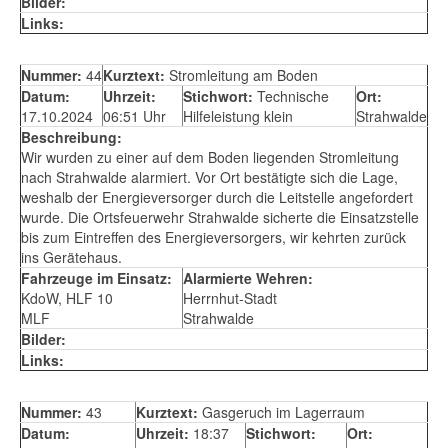
Bilder:
Links:
Nummer:
44
Kurztext:
Stromleitung am Boden
Datum:
Uhrzeit:
Stichwort:
Technische
Ort:
17.10.2024
06:51 Uhr
Hilfeleistung klein
Strahwalde
Beschreibung:
Wir wurden zu einer auf dem Boden liegenden Stromleitung
nach Strahwalde alarmiert. Vor Ort bestätigte sich die Lage,
weshalb der Energieversorger durch die Leitstelle angefordert
wurde. Die Ortsfeuerwehr Strahwalde sicherte die Einsatzstelle
bis zum Eintreffen des Energieversorgers, wir kehrten zurück
ins Gerätehaus.
Fahrzeuge im Einsatz:
Alarmierte Wehren:
KdoW, HLF 10
Herrnhut-Stadt
MLF
Strahwalde
Bilder:
Links:
Nummer:
43
Kurztext:
Gasgeruch im Lagerraum
Datum:
Uhrzeit:
18:37
Stichwort:
Ort: