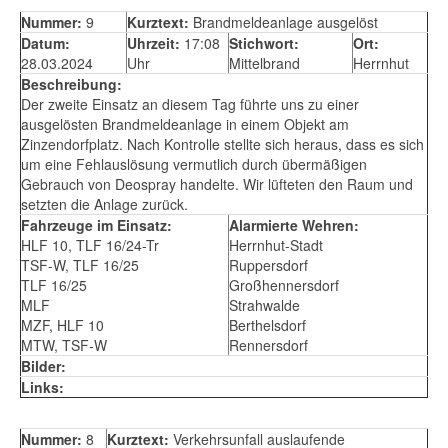
Nummer:
9
Kurztext:
Brandmeldeanlage ausgelöst
Datum:
Uhrzeit:
17:08
Stichwort:
Ort:
28.03.2024
Uhr
Mittelbrand
Herrnhut
Beschreibung:
Der zweite Einsatz an diesem Tag führte uns zu einer
ausgelösten Brandmeldeanlage in einem Objekt am
Zinzendorfplatz. Nach Kontrolle stellte sich heraus, dass es sich
um eine Fehlauslösung vermutlich durch übermäßigen
Gebrauch von Deospray handelte. Wir lüfteten den Raum und
setzten die Anlage zurück.
Fahrzeuge im Einsatz:
Alarmierte Wehren:
HLF 10, TLF 16/24-Tr
Herrnhut-Stadt
TSF-W, TLF 16/25
Ruppersdorf
TLF 16/25
Großhennersdorf
MLF
Strahwalde
MZF, HLF 10
Berthelsdorf
MTW, TSF-W
Rennersdorf
Bilder:
Links:
Nummer:
8
Kurztext:
Verkehrsunfall auslaufende