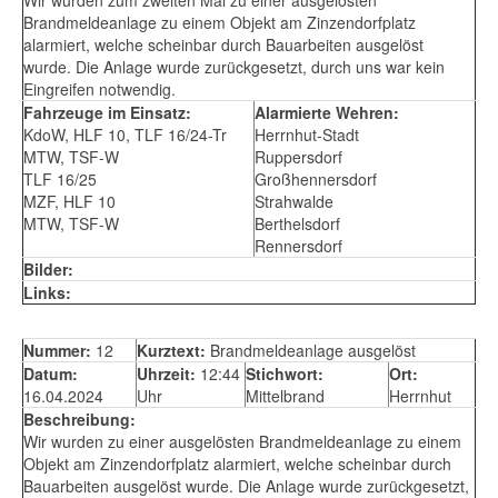
Brandmeldeanlage zu einem Objekt am Zinzendorfplatz
alarmiert, welche scheinbar durch Bauarbeiten ausgelöst
wurde. Die Anlage wurde zurückgesetzt, durch uns war kein
Eingreifen notwendig.
Fahrzeuge im Einsatz:
Alarmierte Wehren:
KdoW, HLF 10, TLF 16/24-Tr
Herrnhut-Stadt
MTW, TSF-W
Ruppersdorf
TLF 16/25
Großhennersdorf
MZF, HLF 10
Strahwalde
MTW, TSF-W
Berthelsdorf
Rennersdorf
Bilder:
Links:
Nummer:
12
Kurztext:
Brandmeldeanlage ausgelöst
Datum:
Uhrzeit:
12:44
Stichwort:
Ort:
16.04.2024
Uhr
Mittelbrand
Herrnhut
Beschreibung:
Wir wurden zu einer ausgelösten Brandmeldeanlage zu einem
Objekt am Zinzendorfplatz alarmiert, welche scheinbar durch
Bauarbeiten ausgelöst wurde. Die Anlage wurde zurückgesetzt,