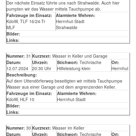
Der nächste Einsatz führte uns nach Strahwalde. Auch hier
pumpten wir das Wasser mittels Tauchpumpe ab.
Fahrzeuge im Einsatz:
Alarmierte Wehren:
KdoW, TLF 16/24-Tr
Herrnhut-Stadt
MLF
Strahwalde
Bilder:
Links:
Nummer:
31
Kurztext:
Wasser in Keller und Garage
Datum:
Uhrzeit:
Stichwort:
Technische
Ort:
12.07.2024
20:30 Uhr
Hilfeleistung klein
Herrnhut
Beschreibung:
Auf dem Uttendörferweg beseitigten wir mittels Tauchpumpe
Wasser aus einer Garage und dem angrenzenden Keller.
Fahrzeuge im Einsatz:
Alarmierte Wehren:
KdoW, HLF 10
Herrnhut-Stadt
Bilder:
Links:
Nummer:
30
Kurztext:
Wasser im Keller
Datum:
Uhrzeit:
Stichwort:
Technische
Ort: