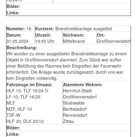
Bilder:
Links:
Nummer:
18
Kurztext:
Brandmeldeanlage ausgelöst
Datum:
Uhrzeit:
Stichwort:
Ort:
31.05.2024
19:45 Uhr
Mittelbrand
Großhennersdorf
Beschreibung:
Wir wurden zu einer ausgelösten Brandmeldeanlage zu einem
Objekt in Großhennersdorf alarmiert. Zum Glück war außer
einer Belüftung des Raumes kein Eingreifen der Feuerwehr
erforderlich. Die Anlage wurde zurückgesetzt, durch uns war
kein Eingreifen notwendig.
Fahrzeuge im Einsatz:
Alarmierte Wehren:
HLF 10, TLF 16/24-Tr
Herrnhut-Stadt
LF 10, TLF 16/25
Großhennersdorf
MLF
Strahwalde
MZF, HLF 10
Berthelsdorf
TSF-W
Rennersdorf
HLF 20, DLK 23/12
Zittau
Bilder:
Links: