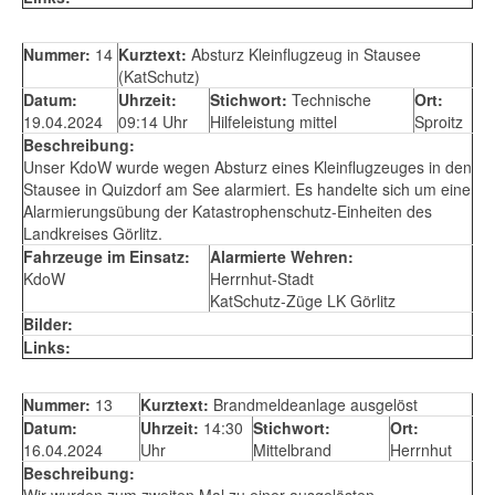
Nummer:
14
Kurztext:
Absturz Kleinflugzeug in Stausee
(KatSchutz)
Datum:
Uhrzeit:
Stichwort:
Technische
Ort:
19.04.2024
09:14 Uhr
Hilfeleistung mittel
Sproitz
Beschreibung:
Unser KdoW wurde wegen Absturz eines Kleinflugzeuges in den
Stausee in Quizdorf am See alarmiert. Es handelte sich um eine
Alarmierungsübung der Katastrophenschutz-Einheiten des
Landkreises Görlitz.
Fahrzeuge im Einsatz:
Alarmierte Wehren:
KdoW
Herrnhut-Stadt
KatSchutz-Züge LK Görlitz
Bilder:
Links:
Nummer:
13
Kurztext:
Brandmeldeanlage ausgelöst
Datum:
Uhrzeit:
14:30
Stichwort:
Ort:
16.04.2024
Uhr
Mittelbrand
Herrnhut
Beschreibung:
Wir wurden zum zweiten Mal zu einer ausgelösten