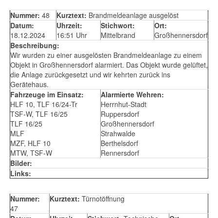
Nummer:
48
Kurztext:
Brandmeldeanlage ausgelöst
Datum:
Uhrzeit:
Stichwort:
Ort:
18.12.2024
16:51 Uhr
Mittelbrand
Großhennersdorf
Beschreibung:
Wir wurden zu einer ausgelösten Brandmeldeanlage zu einem
Objekt in Großhennersdorf alarmiert. Das Objekt wurde gelüftet,
die Anlage zurückgesetzt und wir kehrten zurück ins
Gerätehaus.
Fahrzeuge im Einsatz:
Alarmierte Wehren:
HLF 10, TLF 16/24-Tr
Herrnhut-Stadt
TSF-W, TLF 16/25
Ruppersdorf
TLF 16/25
Großhennersdorf
MLF
Strahwalde
MZF, HLF 10
Berthelsdorf
MTW, TSF-W
Rennersdorf
Bilder:
Links:
Nummer:
Kurztext:
Türnotöffnung
47