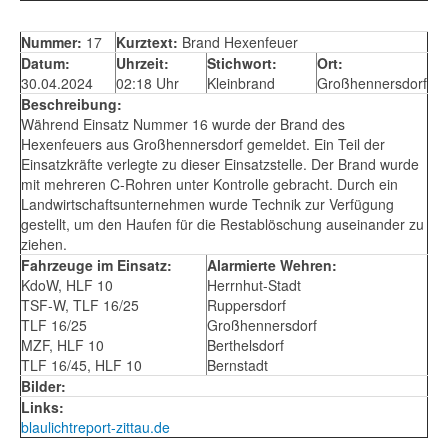
Nummer:
17
Kurztext:
Brand Hexenfeuer
Datum:
Uhrzeit:
Stichwort:
Ort:
30.04.2024
02:18 Uhr
Kleinbrand
Großhennersdorf
Beschreibung:
Während Einsatz Nummer 16 wurde der Brand des
Hexenfeuers aus Großhennersdorf gemeldet. Ein Teil der
Einsatzkräfte verlegte zu dieser Einsatzstelle. Der Brand wurde
mit mehreren C-Rohren unter Kontrolle gebracht. Durch ein
Landwirtschaftsunternehmen wurde Technik zur Verfügung
gestellt, um den Haufen für die Restablöschung auseinander zu
ziehen.
Fahrzeuge im Einsatz:
Alarmierte Wehren:
KdoW, HLF 10
Herrnhut-Stadt
TSF-W, TLF 16/25
Ruppersdorf
TLF 16/25
Großhennersdorf
MZF, HLF 10
Berthelsdorf
TLF 16/45, HLF 10
Bernstadt
Bilder:
Links:
blaulichtreport-zittau.de