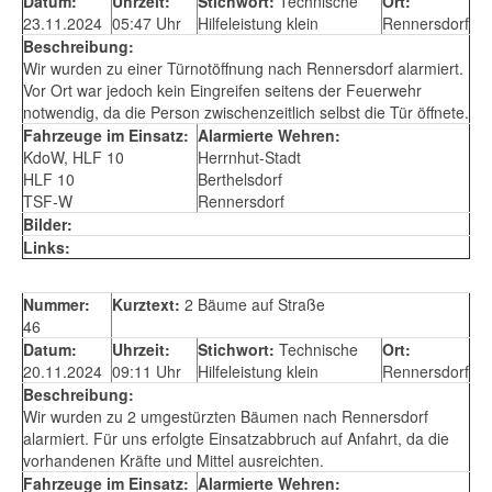
Datum:
Uhrzeit:
Stichwort:
Technische
Ort:
23.11.2024
05:47 Uhr
Hilfeleistung klein
Rennersdorf
Beschreibung:
Wir wurden zu einer Türnotöffnung nach Rennersdorf alarmiert.
Vor Ort war jedoch kein Eingreifen seitens der Feuerwehr
notwendig, da die Person zwischenzeitlich selbst die Tür öffnete.
Fahrzeuge im Einsatz:
Alarmierte Wehren:
KdoW, HLF 10
Herrnhut-Stadt
HLF 10
Berthelsdorf
TSF-W
Rennersdorf
Bilder:
Links:
Nummer:
Kurztext:
2 Bäume auf Straße
46
Datum:
Uhrzeit:
Stichwort:
Technische
Ort:
20.11.2024
09:11 Uhr
Hilfeleistung klein
Rennersdorf
Beschreibung:
Wir wurden zu 2 umgestürzten Bäumen nach Rennersdorf
alarmiert. Für uns erfolgte Einsatzabbruch auf Anfahrt, da die
vorhandenen Kräfte und Mittel ausreichten.
Fahrzeuge im Einsatz:
Alarmierte Wehren: