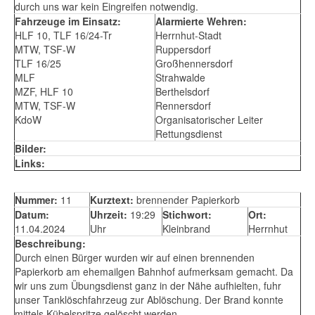
durch uns war kein Eingreifen notwendig.
Fahrzeuge im Einsatz:
Alarmierte Wehren:
HLF 10, TLF 16/24-Tr
Herrnhut-Stadt
MTW, TSF-W
Ruppersdorf
TLF 16/25
Großhennersdorf
MLF
Strahwalde
MZF, HLF 10
Berthelsdorf
MTW, TSF-W
Rennersdorf
KdoW
Organisatorischer Leiter
Rettungsdienst
Bilder:
Links:
Nummer:
11
Kurztext:
brennender Papierkorb
Datum:
Uhrzeit:
19:29
Stichwort:
Ort:
11.04.2024
Uhr
Kleinbrand
Herrnhut
Beschreibung:
Durch einen Bürger wurden wir auf einen brennenden
Papierkorb am ehemailgen Bahnhof aufmerksam gemacht. Da
wir uns zum Übungsdienst ganz in der Nähe aufhielten, fuhr
unser Tanklöschfahrzeug zur Ablöschung. Der Brand konnte
mittels Kübelspritze gelöscht werden.