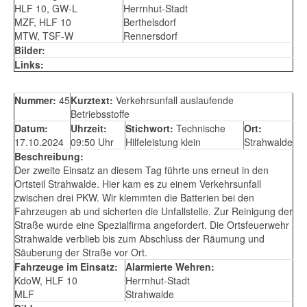
HLF 10, GW-L
Herrnhut-Stadt
MZF, HLF 10
Berthelsdorf
MTW, TSF-W
Rennersdorf
Bilder:
Links:
Nummer:
45
Kurztext:
Verkehrsunfall auslaufende
Betriebsstoffe
Datum:
Uhrzeit:
Stichwort:
Technische
Ort:
17.10.2024
09:50 Uhr
Hilfeleistung klein
Strahwalde
Beschreibung:
Der zweite Einsatz an diesem Tag führte uns erneut in den
Ortsteil Strahwalde. Hier kam es zu einem Verkehrsunfall
zwischen drei PKW. Wir klemmten die Batterien bei den
Fahrzeugen ab und sicherten die Unfallstelle. Zur Reinigung der
Straße wurde eine Spezialfirma angefordert. Die Ortsfeuerwehr
Strahwalde verblieb bis zum Abschluss der Räumung und
Säuberung der Straße vor Ort.
Fahrzeuge im Einsatz:
Alarmierte Wehren:
KdoW, HLF 10
Herrnhut-Stadt
MLF
Strahwalde