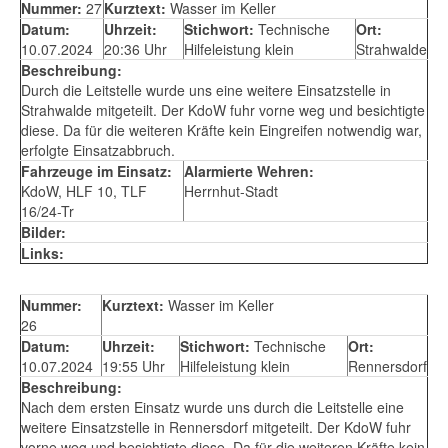
Nummer:
27
Kurztext:
Wasser im Keller
Datum:
Uhrzeit:
Stichwort:
Technische
Ort:
10.07.2024
20:36 Uhr
Hilfeleistung klein
Strahwalde
Beschreibung:
Durch die Leitstelle wurde uns eine weitere Einsatzstelle in
Strahwalde mitgeteilt. Der KdoW fuhr vorne weg und besichtigte
diese. Da für die weiteren Kräfte kein Eingreifen notwendig war,
erfolgte Einsatzabbruch.
Fahrzeuge im Einsatz:
Alarmierte Wehren:
KdoW, HLF 10, TLF
Herrnhut-Stadt
16/24-Tr
Bilder:
Links:
Nummer:
Kurztext:
Wasser im Keller
26
Datum:
Uhrzeit:
Stichwort:
Technische
Ort:
10.07.2024
19:55 Uhr
Hilfeleistung klein
Rennersdorf
Beschreibung:
Nach dem ersten Einsatz wurde uns durch die Leitstelle eine
weitere Einsatzstelle in Rennersdorf mitgeteilt. Der KdoW fuhr
vorne weg und besichtigte diese. Da für die weiteren Kräfte kein