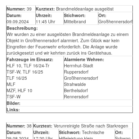
Nummer:
39
Kurztext:
Brandmeldeanlage ausgelöst
Datum:
Uhrzeit:
Stichwort:
Ort:
09.09.2024
11:45 Uhr
Mittelbrand
Großhennersdorf
Beschreibung:
Wir wurden zu einer ausgelösten Brandmeldeanlage zu einem
Objekt in Großhennersdorf alarmiert. Zum Glück war kein
Eingreifen der Feuerwehr erforderlich. Die Anlage wurde
zurückgesetzt und wir kehrten zurück ins Gerätehaus.
Fahrzeuge im Einsatz:
Alarmierte Wehren:
HLF 10, TLF 16/24-Tr
Herrnhut-Stadt
TSF-W, TLF 16/25
Ruppersdorf
TLF 16/25
Großhennersdorf
MLF
Strahwalde
MZF, HLF 10
Berthelsdorf
TSF-W
Rennersdorf
Bilder:
Links:
Nummer:
38
Kurztext:
Verunreinigte Straße nach Starkregen
Datum:
Uhrzeit:
Stichwort:
Technische
Ort:
29.08.2024
17:20 Uhr
Hilfeleistung klein
Schwan