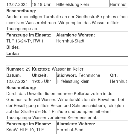
12.07.2024
19:19 Uhr
Hilfeleistung klein
Herrnhut
Beschreibung:
An der ehemaligen Turnhalle an der Goethestraße gab es einen
massiven Wassereinbruch. Wir pumpten das Wasser mittels
Tauchpumpe ab.
Fahrzeuge im Einsatz:
Alarmierte Wehren:
TLF 16/24-Tr, RW 1
Herrnhut-Stadt
Bilder:
Links:
Nummer:
29
Kurztext:
Wasser im Keller
Datum:
Uhrzeit:
Stichwort:
Technische
Ort:
12.07.2024
19:05 Uhr
Hilfeleistung klein
Herrnhut
Beschreibung:
Durch das Unwetter liefen mehrere Kellerparzellen in der
Goethestraße voll Wasser. Wir unterstützten die Bewohner bei
der Beseitigung mittels Besen und Schneeschiebern, reinigten
auf der Straße die Gulli-Einläufe und pumpten mit einer
Tauchpumpe Wasser vor einem Kellerfenster ab.
Fahrzeuge im Einsatz:
Alarmierte Wehren:
KdoW, HLF 10, TLF
Herrnhut-Stadt