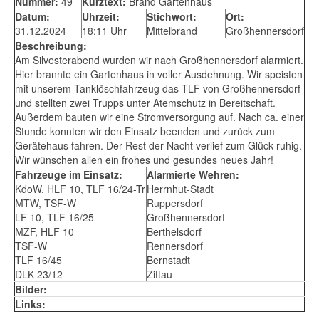
Nummer:
49
Kurztext:
Brand Gartenhaus
Datum:
Uhrzeit:
Stichwort:
Ort:
31.12.2024
18:11 Uhr
Mittelbrand
Großhennersdorf
Beschreibung:
Am Silvesterabend wurden wir nach Großhennersdorf alarmiert.
Hier brannte ein Gartenhaus in voller Ausdehnung. Wir speisten
mit unserem Tanklöschfahrzeug das TLF von Großhennersdorf
und stellten zwei Trupps unter Atemschutz in Bereitschaft.
Außerdem bauten wir eine Stromversorgung auf. Nach ca. einer
Stunde konnten wir den Einsatz beenden und zurück zum
Gerätehaus fahren. Der Rest der Nacht verlief zum Glück ruhig.
Wir wünschen allen ein frohes und gesundes neues Jahr!
Fahrzeuge im Einsatz:
Alarmierte Wehren:
KdoW, HLF 10, TLF 16/24-Tr
Herrnhut-Stadt
MTW, TSF-W
Ruppersdorf
LF 10, TLF 16/25
Großhennersdorf
MZF, HLF 10
Berthelsdorf
TSF-W
Rennersdorf
TLF 16/45
Bernstadt
DLK 23/12
Zittau
Bilder:
Links: