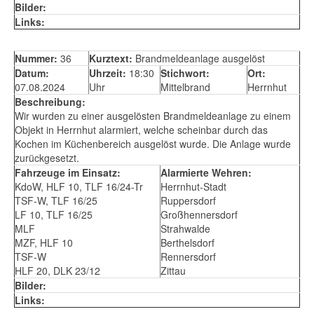
Bilder:
Links:
Nummer:
36
Kurztext:
Brandmeldeanlage ausgelöst
Datum:
Uhrzeit:
18:30
Stichwort:
Ort:
07.08.2024
Uhr
Mittelbrand
Herrnhut
Beschreibung:
Wir wurden zu einer ausgelösten Brandmeldeanlage zu einem
Objekt in Herrnhut alarmiert, welche scheinbar durch das
Kochen im Küchenbereich ausgelöst wurde. Die Anlage wurde
zurückgesetzt.
Fahrzeuge im Einsatz:
Alarmierte Wehren:
KdoW, HLF 10, TLF 16/24-Tr
Herrnhut-Stadt
TSF-W, TLF 16/25
Ruppersdorf
LF 10, TLF 16/25
Großhennersdorf
MLF
Strahwalde
MZF, HLF 10
Berthelsdorf
TSF-W
Rennersdorf
HLF 20, DLK 23/12
Zittau
Bilder:
Links: