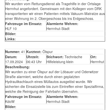
Wir wurden vom Rettungsdienst als Tragehilfe in der Ortslage
Herrnhut angefordert. Gemeinsam mit den Kollegen vom DRK
transportierten wir einen Patienten mittels Vakuum-Matratze aus
einer Wohnung im 2. Obergeschoss bis ins Erdgeschoss.
Fahrzeuge im Einsatz:
Alarmierte Wehren:
HLF 10
Herrnhut-Stadt
Bilder:
Links:
Nummer:
41
Kurztext:
Ölspur
Datum:
Uhrzeit:
Stichwort:
Technische
Ort:
17.09.2024
06:43 Uhr
Hilfeleistung klein
Herrnhut
Beschreibung:
Wir wurden zu einer Ölspur auf der Löbauer und Oderwitzer
Straße alarmiert, welche durch einen geplatzten
Hydraulikschlauch eines Müllautos ausgelöst wurde. Wir
sicherten die Einsatzstelle bis zum Eintreffen einer Spezialfirma,
welche die Reinigung der Fahrbahn übernahm.
Fahrzeuge im Einsatz:
Alarmierte Wehren:
KdoW
Herrnhut-Stadt
Bilder: