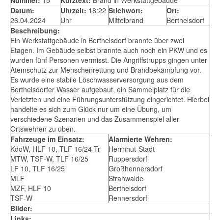
Datum:
Uhrzeit:
18:22
Stichwort:
Ort:
26.04.2024
Uhr
Mittelbrand
Berthelsdorf
Beschreibung:
Ein Werkstattgebäude in Berthelsdorf brannte über zwei
Etagen. Im Gebäude selbst brannte auch noch ein PKW und es
wurden fünf Personen vermisst. Die Angriffstrupps gingen unter
Atemschutz zur Menschenrettung und Brandbekämpfung vor.
Es wurde eine stabile Löschwasserversorgung aus dem
Berthelsdorfer Wasser aufgebaut, ein Sammelplatz für die
Verletzten und eine Führungsunterstützung eingerichtet. Hierbei
handelte es sich zum Glück nur um eine Übung, um
verschiedene Szenarien und das Zusammenspiel aller
Ortswehren zu üben.
Fahrzeuge im Einsatz:
Alarmierte Wehren:
KdoW, HLF 10, TLF 16/24-Tr
Herrnhut-Stadt
MTW, TSF-W, TLF 16/25
Ruppersdorf
LF 10, TLF 16/25
Großhennersdorf
MLF
Strahwalde
MZF, HLF 10
Berthelsdorf
TSF-W
Rennersdorf
Bilder:
Links: