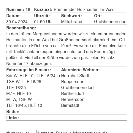
Nummer:
16
Kurztext:
Brennender Holzhaufen im Wald
Datum:
Uhrzeit:
Stichwort:
Ort:
30.04.2024
01:50 Uhr
Mittelbrand
Großhennersdorf
Beschreibung:
In den frühen Morgenstunden wurden wir zu einem brennenden
Holzhaufen in den Wald bei Großhennersdorf alarmiert. Vor Ort
brannte eine Fläche von ca. 10 m². Es wurde ein Pendelverkehr
mit Tanklöschfahrzeugen eingerichtet und das Feuer zügig
gelöscht. Ein Teil der Kräfte wurde zum parallelen Einsatz
Nummer 17 abgezogen.
Fahrzeuge im Einsatz:
Alarmierte Wehren:
KdoW, HLF 10, TLF 16/24-Tr
Herrnhut-Stadt
TSF-W, TLF 16/25
Ruppersdorf
TLF 16/25
Großhennersdorf
MZF, HLF 10
Berthelsdorf
MTW, TSF-W
Rennersdorf
TLF 16/45, HLF 10
Bernstadt
Bilder:
Links:
Nummer:
15
Kurztext:
Brand in Werkstattgebäude