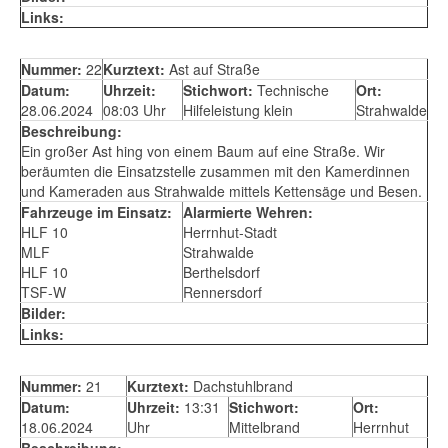
Links:
Nummer:
22
Kurztext:
Ast auf Straße
Datum:
Uhrzeit:
Stichwort:
Technische
Ort:
28.06.2024
08:03 Uhr
Hilfeleistung klein
Strahwalde
Beschreibung:
Ein großer Ast hing von einem Baum auf eine Straße. Wir
beräumten die Einsatzstelle zusammen mit den Kamerdinnen
und Kameraden aus Strahwalde mittels Kettensäge und Besen.
Fahrzeuge im Einsatz:
Alarmierte Wehren:
HLF 10
Herrnhut-Stadt
MLF
Strahwalde
HLF 10
Berthelsdorf
TSF-W
Rennersdorf
Bilder:
Links:
Nummer:
21
Kurztext:
Dachstuhlbrand
Datum:
Uhrzeit:
13:31
Stichwort:
Ort:
18.06.2024
Uhr
Mittelbrand
Herrnhut
Beschreibung: