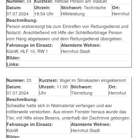
Nummer:
24
Kurztext:
Hilflose Person am Viadukt
Datum:
Uhrzeit:
Stichwort:
Technische
Ort:
07.07.2024
18:54 Uhr
Hilfeleistung
Herrnhut
Beschreibung:
Person erstversorgt bis zum Eintreffen von Rettungsdienst und
Notarzt. Anschließend mit Hilfe der Schleifkorbtrage Person
vom Hang abgelassen und dem Rettungsdienst übergeben.
Fahrzeuge im Einsatz:
Alarmierte Wehren:
KdoW, HLF 10, RW 1
Herrnhut-Stadt
Bilder:
Links:
Nummer:
23
Kurztext:
Vogel im Simskasten eingeklemmt
Datum:
Uhrzeit:
11:00
Stichwort:
Ort:
07.07.2024
Uhr
Tierrettung
Herrnhut
Beschreibung:
Schwalbe hatte sich in Nistmaterial verfangen und war
mittlerweile verstorben. Aus einem Fenster heraus wurde das
Tier, mit Hilfe eines Besens, unterhalb der Dachrinne geborgen.
Fahrzeuge im Einsatz:
Alarmierte Wehren:
KdoW
Herrnhut-Stadt
Bilder: