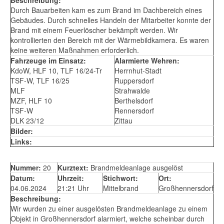
Durch Bauarbeiten kam es zum Brand im Dachbereich eines
Gebäudes. Durch schnelles Handeln der Mitarbeiter konnte der
Brand mit einem Feuerlöscher bekämpft werden. Wir
kontrollierten den Bereich mit der Wärmebildkamera. Es waren
keine weiteren Maßnahmen erforderlich.
Fahrzeuge im Einsatz:
Alarmierte Wehren:
KdoW, HLF 10, TLF 16/24-Tr
Herrnhut-Stadt
TSF-W, TLF 16/25
Ruppersdorf
MLF
Strahwalde
MZF, HLF 10
Berthelsdorf
TSF-W
Rennersdorf
DLK 23/12
Zittau
Bilder:
Links:
Nummer:
20
Kurztext:
Brandmeldeanlage ausgelöst
Datum:
Uhrzeit:
Stichwort:
Ort:
04.06.2024
21:21 Uhr
Mittelbrand
Großhennersdorf
Beschreibung:
Wir wurden zu einer ausgelösten Brandmeldeanlage zu einem
Objekt in Großhennersdorf alarmiert, welche scheinbar durch