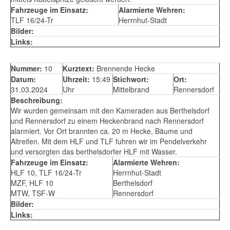
Fahrzeuge im Einsatz:
Alarmierte Wehren:
TLF 16/24-Tr
Herrnhut-Stadt
Bilder:
Links:
Nummer:
10
Kurztext:
Brennende Hecke
Datum:
Uhrzeit:
15:49
Stichwort:
Ort:
31.03.2024
Uhr
Mittelbrand
Rennersdorf
Beschreibung:
Wir wurden gemeinsam mit den Kameraden aus Berthelsdorf
und Rennersdorf zu einem Heckenbrand nach Rennersdorf
alarmiert. Vor Ort brannten ca. 20 m Hecke, Bäume und
Altreifen. Mit dem HLF und TLF fuhren wir im Pendelverkehr
und versorgten das berthelsdorfer HLF mit Wasser.
Fahrzeuge im Einsatz:
Alarmierte Wehren:
HLF 10, TLF 16/24-Tr
Herrnhut-Stadt
MZF, HLF 10
Berthelsdorf
MTW, TSF-W
Rennersdorf
Bilder:
Links: