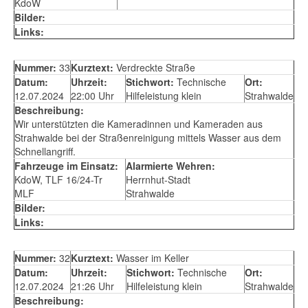
KdoW
Bilder:
Links:
Nummer:
33
Kurztext:
Verdreckte Straße
Datum:
Uhrzeit:
Stichwort:
Technische
Ort:
12.07.2024
22:00 Uhr
Hilfeleistung klein
Strahwalde
Beschreibung:
Wir unterstützten die Kameradinnen und Kameraden aus
Strahwalde bei der Straßenreinigung mittels Wasser aus dem
Schnellangriff.
Fahrzeuge im Einsatz:
Alarmierte Wehren:
KdoW, TLF 16/24-Tr
Herrnhut-Stadt
MLF
Strahwalde
Bilder:
Links:
Nummer:
32
Kurztext:
Wasser im Keller
Datum:
Uhrzeit:
Stichwort:
Technische
Ort:
12.07.2024
21:26 Uhr
Hilfeleistung klein
Strahwalde
Beschreibung: